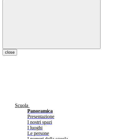
close
Scuola
Panoramica
Presentazione
I nostri spazi
I luoghi
Le persone
I numeri della scuola