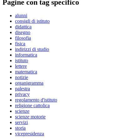
Pagine con tag specifico
alunni
consigli di istituto
didattica
disegno
filosofia
fisica
indirizzi di studio
informatica
istituto
lettere
matematica
notizie
organigramma
palestra
privacy
regolamento d'istituto
religione cattolica
scienze
scienze motorie
servizi
storia
vicepresidenza