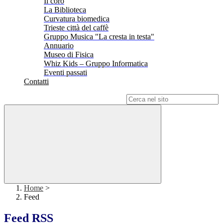
Il coro
La Biblioteca
Curvatura biomedica
Trieste città del caffè
Gruppo Musica "La cresta in testa"
Annuario
Museo di Fisica
Whiz Kids – Gruppo Informatica
Eventi passati
Contatti
Campo di ricerca per le pagine del sito
Home
>
Feed
Feed RSS