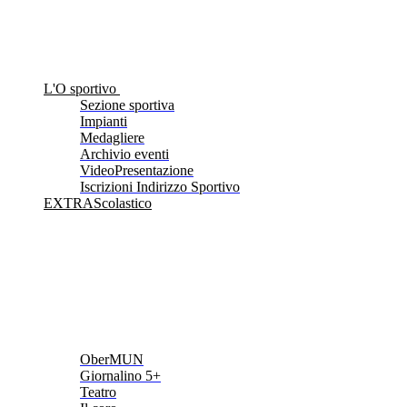
L'O sportivo
Sezione sportiva
Impianti
Medagliere
Archivio eventi
VideoPresentazione
Iscrizioni Indirizzo Sportivo
EXTRAScolastico
OberMUN
Giornalino 5+
Teatro