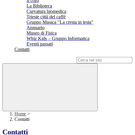
Il coro
La Biblioteca
Curvatura biomedica
Trieste città del caffè
Gruppo Musica "La cresta in testa"
Annuario
Museo di Fisica
Whiz Kids – Gruppo Informatica
Eventi passati
Contatti
Campo di ricerca per le pagine del sito
Home
>
Contatti
Contatti