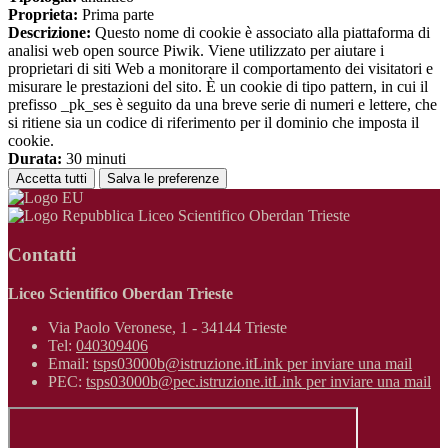
Proprieta:
Prima parte
Descrizione:
Questo nome di cookie è associato alla piattaforma di
analisi web open source Piwik. Viene utilizzato per aiutare i
proprietari di siti Web a monitorare il comportamento dei visitatori e
misurare le prestazioni del sito. È un cookie di tipo pattern, in cui il
prefisso _pk_ses è seguito da una breve serie di numeri e lettere, che
si ritiene sia un codice di riferimento per il dominio che imposta il
cookie.
Durata:
30 minuti
Accetta tutti
Salva le preferenze
Liceo Scientifico Oberdan Trieste
Contatti
Liceo Scientifico Oberdan Trieste
Via Paolo Veronese, 1 - 34144 Trieste
Tel:
040309406
Email:
tsps03000b@istruzione.it
Link per inviare una mail
PEC:
tsps03000b@pec.istruzione.it
Link per inviare una mail