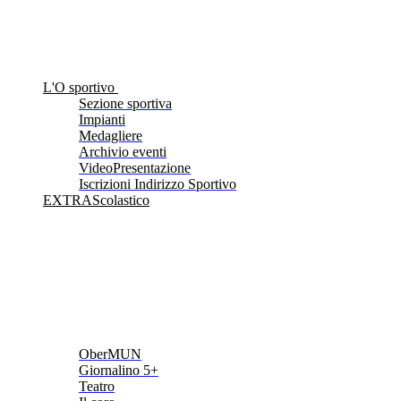
L'O sportivo
Sezione sportiva
Impianti
Medagliere
Archivio eventi
VideoPresentazione
Iscrizioni Indirizzo Sportivo
EXTRAScolastico
OberMUN
Giornalino 5+
Teatro