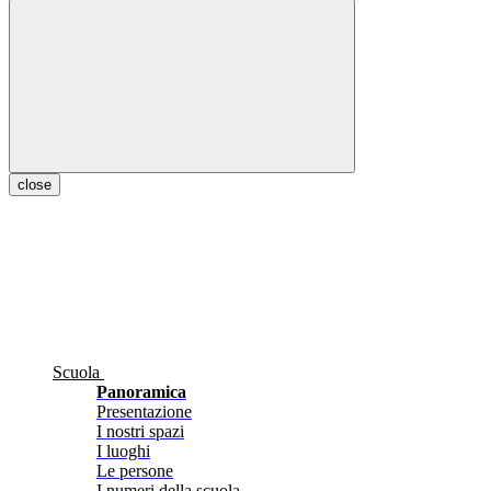
close
Scuola
Panoramica
Presentazione
I nostri spazi
I luoghi
Le persone
I numeri della scuola