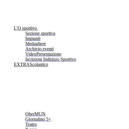
L'O sportivo
Sezione sportiva
Impianti
Medagliere
Archivio eventi
VideoPresentazione
Iscrizioni Indirizzo Sportivo
EXTRAScolastico
OberMUN
Giornalino 5+
Teatro