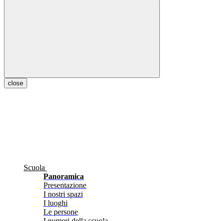
close
Scuola
Panoramica
Presentazione
I nostri spazi
I luoghi
Le persone
I numeri della scuola