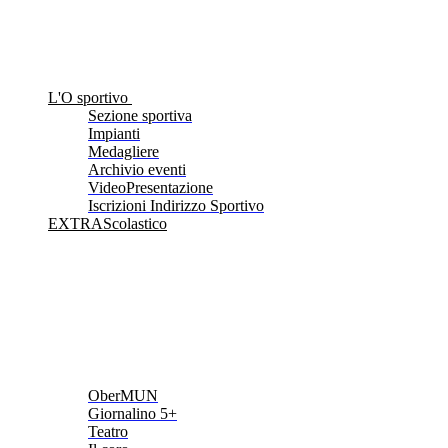
L'O sportivo
Sezione sportiva
Impianti
Medagliere
Archivio eventi
VideoPresentazione
Iscrizioni Indirizzo Sportivo
EXTRAScolastico
OberMUN
Giornalino 5+
Teatro