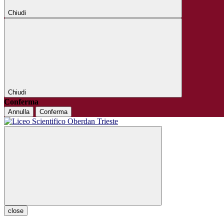
Chiudi
Chiudi
Conferma
Annulla
Conferma
close