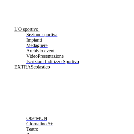
L'O sportivo
Sezione sportiva
Impianti
Medagliere
Archivio eventi
VideoPresentazione
Iscrizioni Indirizzo Sportivo
EXTRAScolastico
OberMUN
Giornalino 5+
Teatro