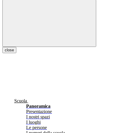
close
Scuola
Panoramica
Presentazione
I nostri spazi
I luoghi
Le persone
I numeri della scuola