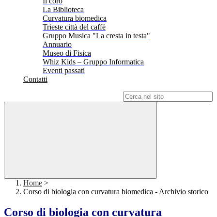
Il coro
La Biblioteca
Curvatura biomedica
Trieste città del caffè
Gruppo Musica "La cresta in testa"
Annuario
Museo di Fisica
Whiz Kids – Gruppo Informatica
Eventi passati
Contatti
Campo di ricerca per le pagine del sito
Home
>
Corso di biologia con curvatura biomedica - Archivio storico
Corso di biologia con curvatura