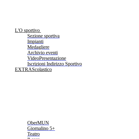
L'O sportivo
Sezione sportiva
Impianti
Medagliere
Archivio eventi
VideoPresentazione
Iscrizioni Indirizzo Sportivo
EXTRAScolastico
OberMUN
Giornalino 5+
Teatro