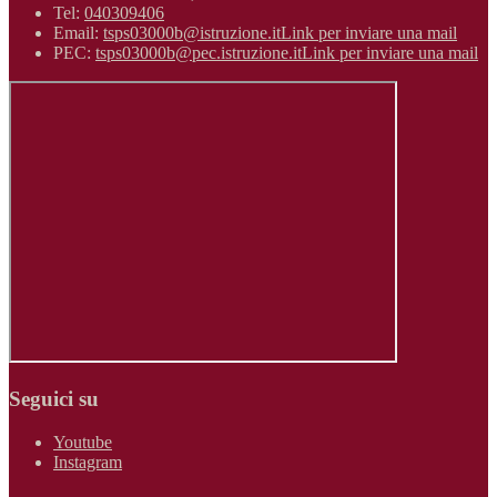
Tel:
040309406
Email:
tsps03000b@istruzione.it
Link per inviare una mail
PEC:
tsps03000b@pec.istruzione.it
Link per inviare una mail
Seguici su
Youtube
Instagram