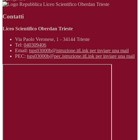
Liceo Scientifico Oberdan Trieste
Contatti
Liceo Scientifico Oberdan Trieste
Via Paolo Veronese, 1 - 34144 Trieste
Tel:
040309406
Email:
tsps03000b@istruzione.it
Link per inviare una mail
PEC:
tsps03000b@pec.istruzione.it
Link per inviare una mail