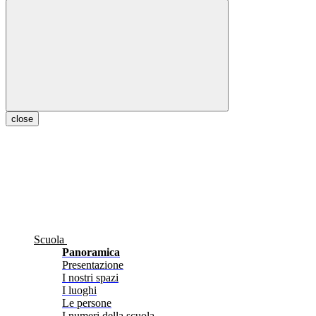
close
Scuola
Panoramica
Presentazione
I nostri spazi
I luoghi
Le persone
I numeri della scuola