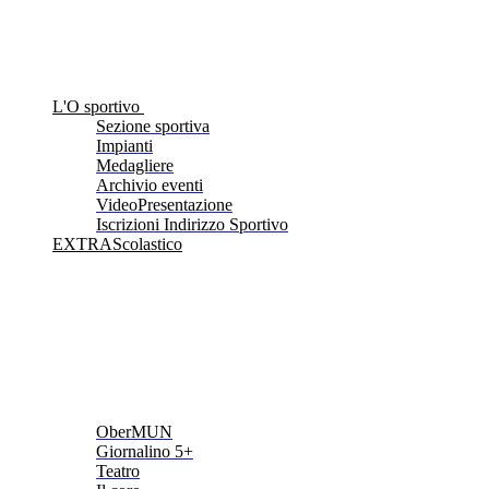
L'O sportivo
Sezione sportiva
Impianti
Medagliere
Archivio eventi
VideoPresentazione
Iscrizioni Indirizzo Sportivo
EXTRAScolastico
OberMUN
Giornalino 5+
Teatro