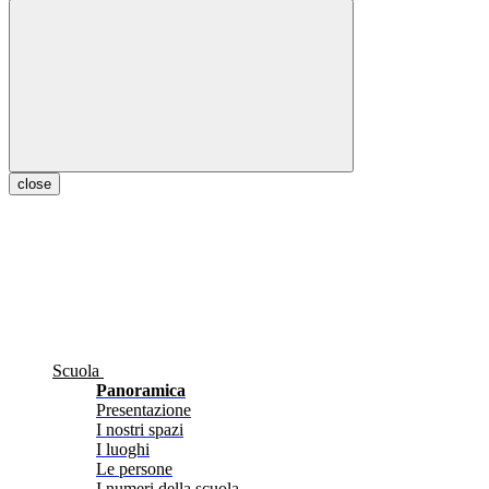
close
Scuola
Panoramica
Presentazione
I nostri spazi
I luoghi
Le persone
I numeri della scuola