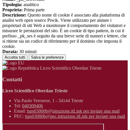
Tipologia:
analitico
Proprieta:
Prima parte
Descrizione:
Questo nome di cookie è associato alla piattaforma di
analisi web open source Piwik. Viene utilizzato per aiutare i
proprietari di siti Web a monitorare il comportamento dei visitatori e
misurare le prestazioni del sito. È un cookie di tipo pattern, in cui il
prefisso _pk_ses è seguito da una breve serie di numeri e lettere, che
si ritiene sia un codice di riferimento per il dominio che imposta il
cookie.
Durata:
30 minuti
Accetta tutti
Salva le preferenze
Liceo Scientifico Oberdan Trieste
Contatti
Liceo Scientifico Oberdan Trieste
Via Paolo Veronese, 1 - 34144 Trieste
Tel:
040309406
Email:
tsps03000b@istruzione.it
Link per inviare una mail
PEC:
tsps03000b@pec.istruzione.it
Link per inviare una mail