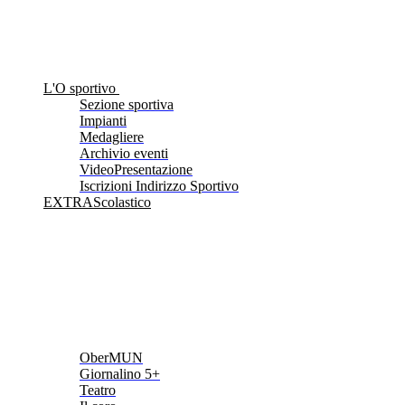
L'O sportivo
Sezione sportiva
Impianti
Medagliere
Archivio eventi
VideoPresentazione
Iscrizioni Indirizzo Sportivo
EXTRAScolastico
OberMUN
Giornalino 5+
Teatro