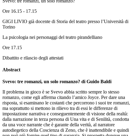
Svevo: tre romanzi, un solo romanzo?
Ore 16.15 - 17.15
GIGI LIVIO già docente di Storia del teatro presso l’Università di
Torino
La psicologia nei personaggi del teatro pirandelliano
Ore 17.15
Dibattito e rilascio degli attestati
Abstract
Svevo: tre romanzi, un solo romanzo? di Guido Baldi
Il problema in gioco è se Svevo abbia scritto sempre lo stesso
romanzo, come egli afferma citando l’amico Joyce. Per dare una
risposta, si esaminano le costanti che percorrono i suoi tre romanzi,
ma soprattutto si mettono in rilievo tra di essi le differenze di
impostazione narrativa e conseguentemente di visione della realtà:
dalla narrazione in terza persona di Una vita e di Senilità, condotta
da una voce narrante che è garante della verità, al narratore
autodiegetico della Coscienza di Zeno, che è inattendibile e quindi
non può più fornire quel tipo di garanzia. Si prospetta dunque una