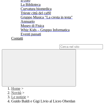
Il coro
La Biblioteca
Curvatura biomedica
Trieste città del caffè
Gruppo Musica "La cresta in testa"
Annuario
Museo di Fisica
Whiz Kids – Gruppo Informatica
Eventi passati
Contatti
Campo di ricerca per le pagine del sito
Home
>
Novità
>
Le notizie
>
Guido Baldi e Gigi Livio al Liceo Oberdan