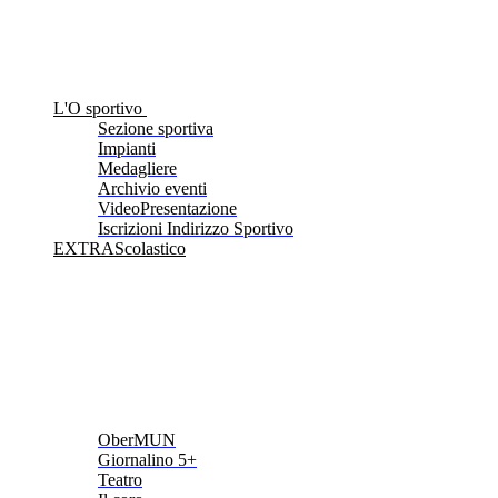
L'O sportivo
Sezione sportiva
Impianti
Medagliere
Archivio eventi
VideoPresentazione
Iscrizioni Indirizzo Sportivo
EXTRAScolastico
OberMUN
Giornalino 5+
Teatro