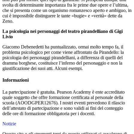
svolta di determinante importanza fra le prime due opere e l’ultima,
che si presenta come un organismo romanzesco aperto e ambiguo, in
cui è impossibile distinguere le tante «bugie» e «verità» dette da
Zeno.
La psicologia nei personaggi del teatro pirandelliano di Gigi
Livio
Giacomo Debenedetti ha puntualizzato, ormai molto tempo fa, il
problema psicologico per come viene affrontato da Pirandello: la
psicologia dei personaggi pirandelliani, a differenza di quelli del
dramma borghese, costituisce l’inferno del personaggio e non la
giustificazione dei suoi atti. Alcuni esempi.
Informazioni
La partecipazione è gratuita. Pearson Academy è ente accreditato
quale soggetto che offre formazione certificata al personale della
scuola (AOODGPER12676). I nostri eventi prevedono il rilascio
dell’attestato di partecipazione e sono validi ai fini del conteggio
delle ore di formazione obbligatoria per i docenti.
Notizie
Questo sito o gli strumenti terzi da questo utilizzati si avvalgono di