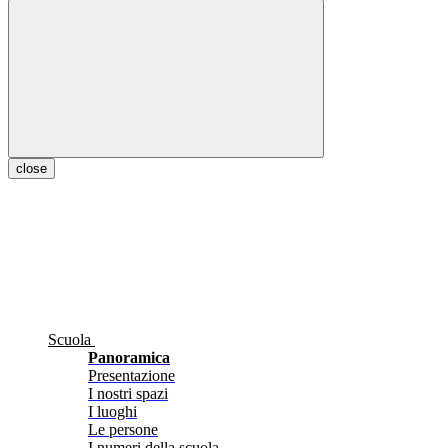
close
Scuola
Panoramica
Presentazione
I nostri spazi
I luoghi
Le persone
I numeri della scuola