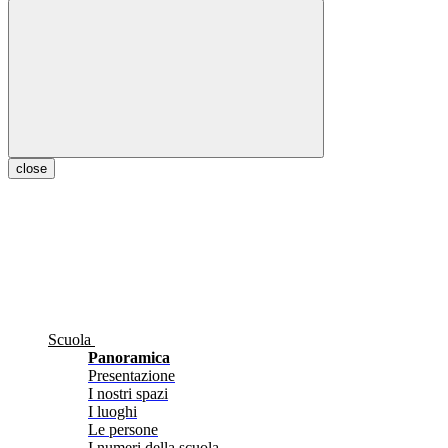
close
Scuola
Panoramica
Presentazione
I nostri spazi
I luoghi
Le persone
I numeri della scuola