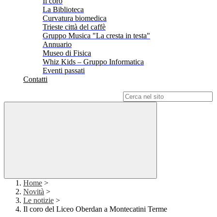
Il coro
La Biblioteca
Curvatura biomedica
Trieste città del caffè
Gruppo Musica "La cresta in testa"
Annuario
Museo di Fisica
Whiz Kids – Gruppo Informatica
Eventi passati
Contatti
Campo di ricerca per le pagine del sito
Home
>
Novità
>
Le notizie
>
Il coro del Liceo Oberdan a Montecatini Terme