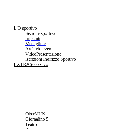
L'O sportivo
Sezione sportiva
Impianti
Medagliere
Archivio eventi
VideoPresentazione
Iscrizioni Indirizzo Sportivo
EXTRAScolastico
OberMUN
Giornalino 5+
Teatro