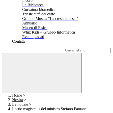
Il coro
La Biblioteca
Curvatura biomedica
Trieste città del caffè
Gruppo Musica "La cresta in testa"
Annuario
Museo di Fisica
Whiz Kids – Gruppo Informatica
Eventi passati
Contatti
Campo di ricerca per le pagine del sito
Home
>
Novità
>
Le notizie
>
Lectio magistralis del ministro Stefano Patuanelli