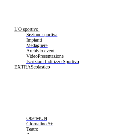
L'O sportivo
Sezione sportiva
Impianti
Medagliere
Archivio eventi
VideoPresentazione
Iscrizioni Indirizzo Sportivo
EXTRAScolastico
OberMUN
Giornalino 5+
Teatro