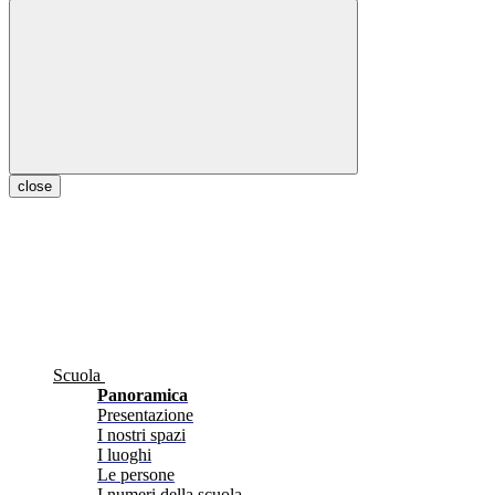
close
Scuola
Panoramica
Presentazione
I nostri spazi
I luoghi
Le persone
I numeri della scuola