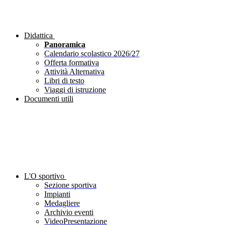
Didattica
Panoramica
Calendario scolastico 2026/27
Offerta formativa
Attività Alternativa
Libri di testo
Viaggi di istruzione
Documenti utili
L'O sportivo
Sezione sportiva
Impianti
Medagliere
Archivio eventi
VideoPresentazione