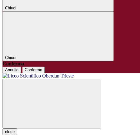
Chiudi
Chiudi
Conferma
Annulla
Conferma
close