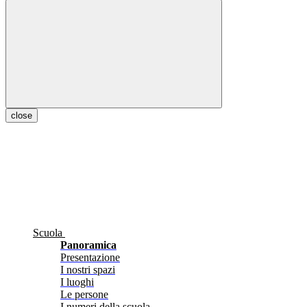
close
Scuola
Panoramica
Presentazione
I nostri spazi
I luoghi
Le persone
I numeri della scuola