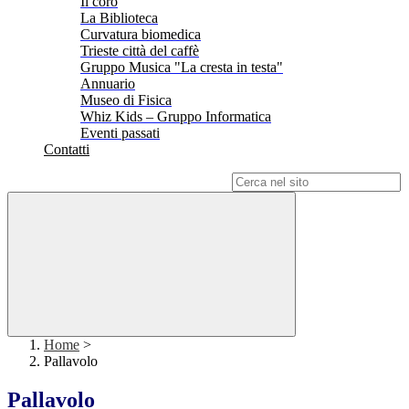
Il coro
La Biblioteca
Curvatura biomedica
Trieste città del caffè
Gruppo Musica "La cresta in testa"
Annuario
Museo di Fisica
Whiz Kids – Gruppo Informatica
Eventi passati
Contatti
Campo di ricerca per le pagine del sito
Home
>
Pallavolo
Pallavolo