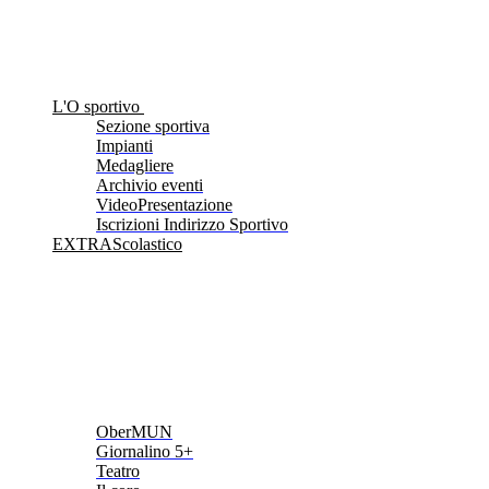
L'O sportivo
Sezione sportiva
Impianti
Medagliere
Archivio eventi
VideoPresentazione
Iscrizioni Indirizzo Sportivo
EXTRAScolastico
OberMUN
Giornalino 5+
Teatro