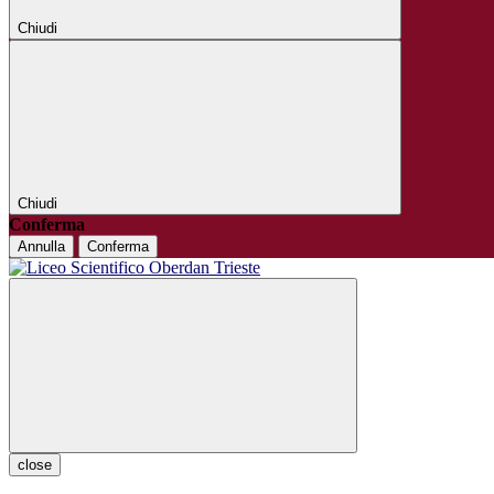
Chiudi
Chiudi
Conferma
Annulla
Conferma
close