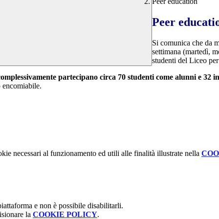
Peer education
Peer educati
Si comunica che da ma
settimana (martedì, me
studenti del Liceo per
i complessivamente partecipano circa 70 studenti come alunni e 32 i
 encomiabile.
kie necessari al funzionamento ed utili alle finalità illustrate nella
COO
attaforma e non è possibile disabilitarli.
isionare la
COOKIE POLICY
.