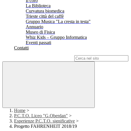
Il coro
La Biblioteca
Curvatura biomedica
Trieste città del caffè
Gruppo Musica "La cresta in testa"
Annuario
Museo di Fisica
Whiz Kids – Gruppo Informatica
Eventi passati
Contatti
Campo di ricerca per le pagine del sito
Home
>
P.C.T.O. Liceo "G.Oberdan"
>
Esperienze P.C.T.O. significative
>
Progetto FAHRENHEIT 2018/19