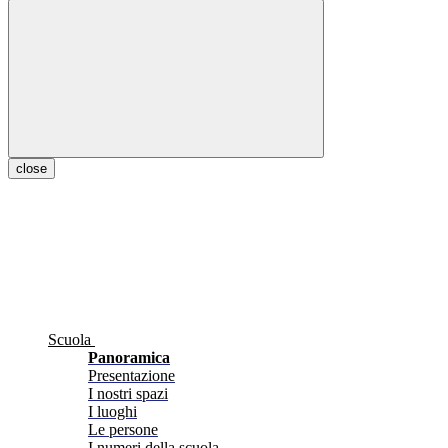
close
Scuola
Panoramica
Presentazione
I nostri spazi
I luoghi
Le persone
I numeri della scuola