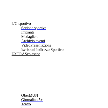
L'O sportivo
Sezione sportiva
Impianti
Medagliere
Archivio eventi
VideoPresentazione
Iscrizioni Indirizzo Sportivo
EXTRAScolastico
OberMUN
Giornalino 5+
Teatro