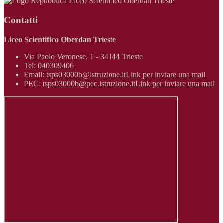
Liceo Scientifico Oberdan Trieste
Contatti
Liceo Scientifico Oberdan Trieste
Via Paolo Veronese, 1 - 34144 Trieste
Tel:
040309406
Email:
tsps03000b@istruzione.it
Link per inviare una mail
PEC:
tsps03000b@pec.istruzione.it
Link per inviare una mail