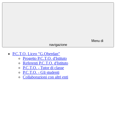
Menu di
navigazione
P.C.T.O. Liceo "G.Oberdan"
Progetto P.C.T.O. d'Istituto
Referenti P.C.T.O. d'Istituto
P.C.T.O. - Tutor di classe
P.C.T.O. - Gli studenti
Collaborazioni con altri enti