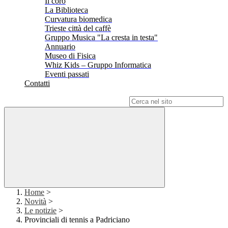
Il coro
La Biblioteca
Curvatura biomedica
Trieste città del caffè
Gruppo Musica "La cresta in testa"
Annuario
Museo di Fisica
Whiz Kids – Gruppo Informatica
Eventi passati
Contatti
Campo di ricerca per le pagine del sito
Home
>
Novità
>
Le notizie
>
Provinciali di tennis a Padriciano