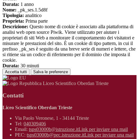
Durata:
1 anno
Nome:
_pk_ses.1.5d8f
Tipologia:
analitico
Proprieta:
Prima parte
Descrizione:
Questo nome di cookie è associato alla piattaforma di
analisi web open source Piwik. Viene utilizzato per aiutare i
proprietari di siti Web a monitorare il comportamento dei visitatori e
misurare le prestazioni del sito. È un cookie di tipo pattern, in cui il
prefisso _pk_ses è seguito da una breve serie di numeri e lettere, che
si ritiene sia un codice di riferimento per il dominio che imposta il
cookie.
Durata:
30 minuti
Accetta tutti
Salva le preferenze
Liceo Scientifico Oberdan Trieste
Contatti
Liceo Scientifico Oberdan Trieste
Via Paolo Veronese, 1 - 34144 Trieste
Tel:
040309406
Email:
tsps03000b@istruzione.it
Link per inviare una mail
PEC:
tsps03000b@pec.istruzione.it
Link per inviare una mail