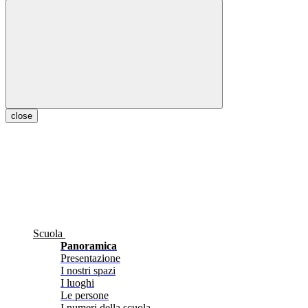
close
Scuola
Panoramica
Presentazione
I nostri spazi
I luoghi
Le persone
I numeri della scuola