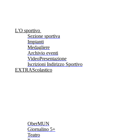
L'O sportivo
Sezione sportiva
Impianti
Medagliere
Archivio eventi
VideoPresentazione
Iscrizioni Indirizzo Sportivo
EXTRAScolastico
OberMUN
Giornalino 5+
Teatro