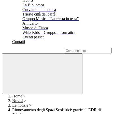
Il coro
La Biblioteca
Curvatura biomedica
Trieste città del caffè
Gruppo Musica "La cresta in testa"
Annuario
Museo di Fisica
Whiz Kids – Gruppo Informatica
Eventi passati
Contatti
Campo di ricerca per le pagine del sito
Home
>
Novità
>
Le notizie
>
Rinnovamento degli Spazi Scolastici: grazie all'EDR di