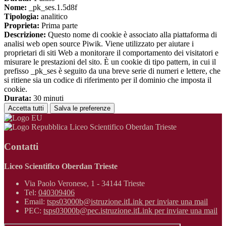
Nome:
_pk_ses.1.5d8f
Tipologia:
analitico
Proprieta:
Prima parte
Descrizione:
Questo nome di cookie è associato alla piattaforma di
analisi web open source Piwik. Viene utilizzato per aiutare i
proprietari di siti Web a monitorare il comportamento dei visitatori e
misurare le prestazioni del sito. È un cookie di tipo pattern, in cui il
prefisso _pk_ses è seguito da una breve serie di numeri e lettere, che
si ritiene sia un codice di riferimento per il dominio che imposta il
cookie.
Durata:
30 minuti
Accetta tutti
Salva le preferenze
Liceo Scientifico Oberdan Trieste
Contatti
Liceo Scientifico Oberdan Trieste
Via Paolo Veronese, 1 - 34144 Trieste
Tel:
040309406
Email:
tsps03000b@istruzione.it
Link per inviare una mail
PEC:
tsps03000b@pec.istruzione.it
Link per inviare una mail