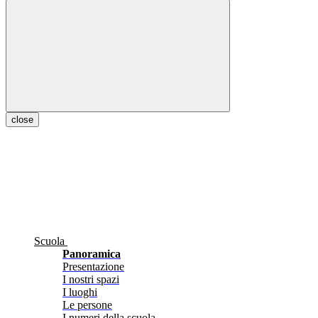
close
Scuola
Panoramica
Presentazione
I nostri spazi
I luoghi
Le persone
I numeri della scuola