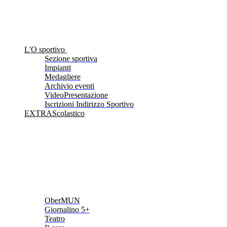
L'O sportivo
Sezione sportiva
Impianti
Medagliere
Archivio eventi
VideoPresentazione
Iscrizioni Indirizzo Sportivo
EXTRAScolastico
OberMUN
Giornalino 5+
Teatro