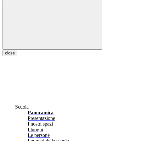
close
Scuola
Panoramica
Presentazione
I nostri spazi
I luoghi
Le persone
I numeri della scuola