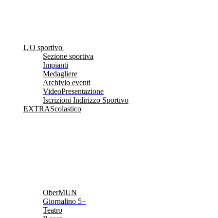
L'O sportivo
Sezione sportiva
Impianti
Medagliere
Archivio eventi
VideoPresentazione
Iscrizioni Indirizzo Sportivo
EXTRAScolastico
OberMUN
Giornalino 5+
Teatro