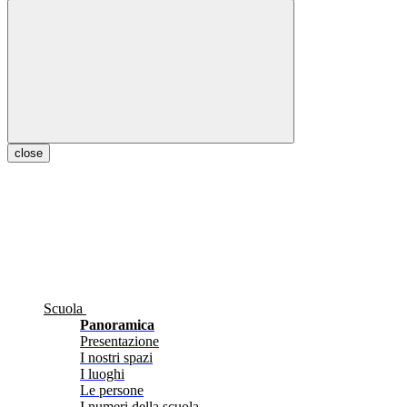
close
Scuola
Panoramica
Presentazione
I nostri spazi
I luoghi
Le persone
I numeri della scuola