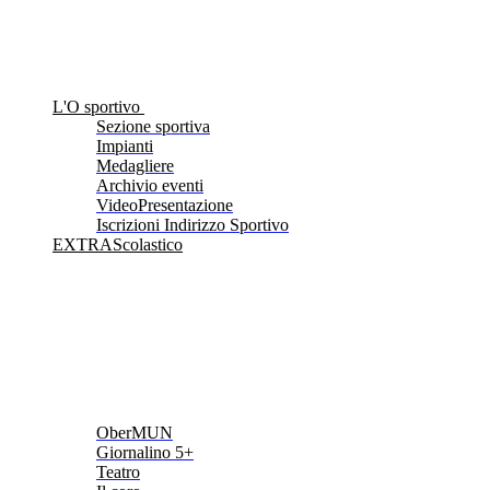
L'O sportivo
Sezione sportiva
Impianti
Medagliere
Archivio eventi
VideoPresentazione
Iscrizioni Indirizzo Sportivo
EXTRAScolastico
OberMUN
Giornalino 5+
Teatro