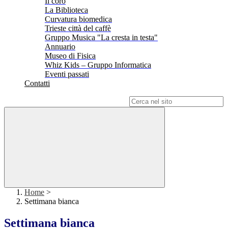
Il coro
La Biblioteca
Curvatura biomedica
Trieste città del caffè
Gruppo Musica "La cresta in testa"
Annuario
Museo di Fisica
Whiz Kids – Gruppo Informatica
Eventi passati
Contatti
Campo di ricerca per le pagine del sito
Home
>
Settimana bianca
Settimana bianca