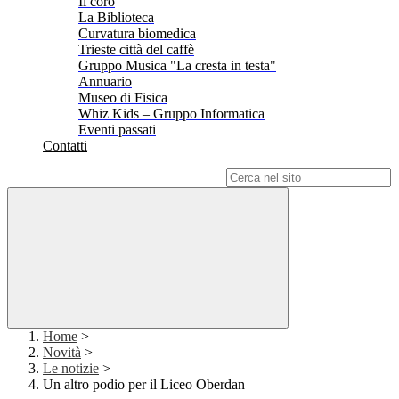
Il coro
La Biblioteca
Curvatura biomedica
Trieste città del caffè
Gruppo Musica "La cresta in testa"
Annuario
Museo di Fisica
Whiz Kids – Gruppo Informatica
Eventi passati
Contatti
Campo di ricerca per le pagine del sito
Home
>
Novità
>
Le notizie
>
Un altro podio per il Liceo Oberdan