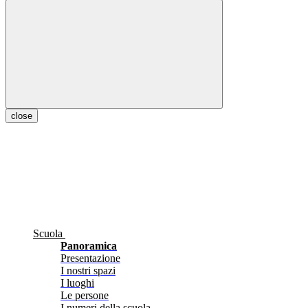
close
Scuola
Panoramica
Presentazione
I nostri spazi
I luoghi
Le persone
I numeri della scuola