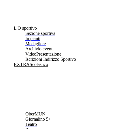
L'O sportivo
Sezione sportiva
Impianti
Medagliere
Archivio eventi
VideoPresentazione
Iscrizioni Indirizzo Sportivo
EXTRAScolastico
OberMUN
Giornalino 5+
Teatro