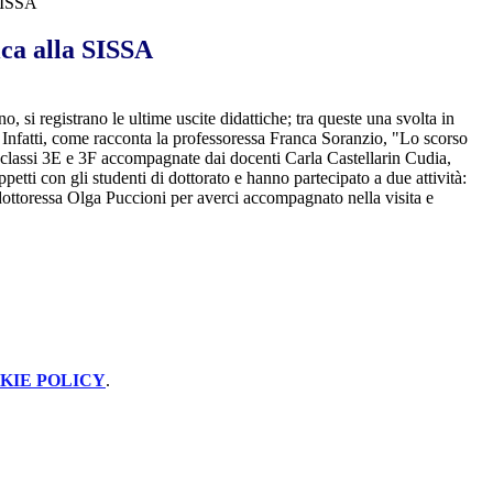
 SISSA
ica alla SISSA
o, si registrano le ultime uscite didattiche; tra queste una svolta in
 Infatti, come racconta la professoressa Franca Soranzio, "Lo scorso
classi 3E e 3F accompagnate dai docenti Carla Castellarin Cudia,
petti con gli studenti di dottorato e hanno partecipato a due attività:
 dottoressa Olga Puccioni per averci accompagnato nella visita e
KIE POLICY
.