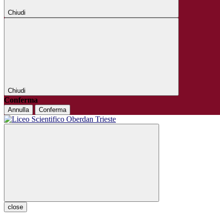
Chiudi
Chiudi
Conferma
Annulla
Conferma
close