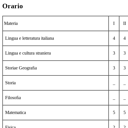
Orario
Materia
I
II
Lingua e letteratura italiana
4
4
Lingua e cultura straniera
3
3
Storiae Geograﬁa
3
3
Storia
_
_
Filosoﬁa
_
_
Matematica
5
5
Fisica
2
2