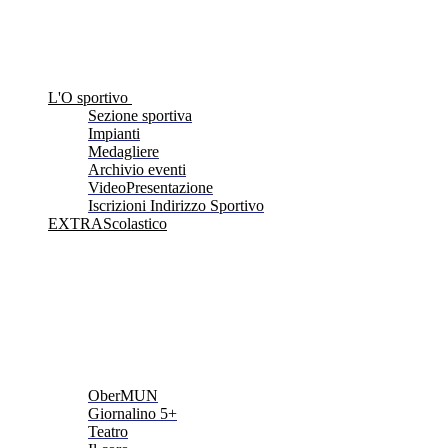
L'O sportivo
Sezione sportiva
Impianti
Medagliere
Archivio eventi
VideoPresentazione
Iscrizioni Indirizzo Sportivo
EXTRAScolastico
OberMUN
Giornalino 5+
Teatro