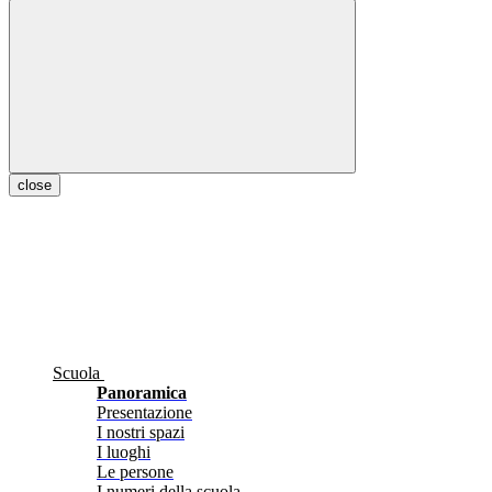
close
Scuola
Panoramica
Presentazione
I nostri spazi
I luoghi
Le persone
I numeri della scuola