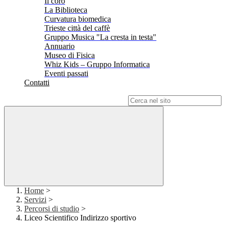
Il coro
La Biblioteca
Curvatura biomedica
Trieste città del caffè
Gruppo Musica "La cresta in testa"
Annuario
Museo di Fisica
Whiz Kids – Gruppo Informatica
Eventi passati
Contatti
Campo di ricerca per le pagine del sito
Home
>
Servizi
>
Percorsi di studio
>
Liceo Scientifico Indirizzo sportivo