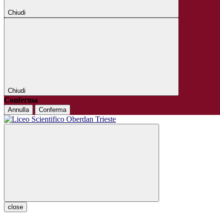
Chiudi
Chiudi
Conferma
Annulla
Conferma
close