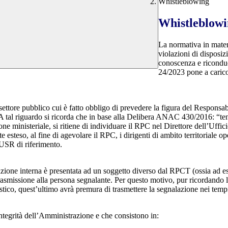
Whistleblowing
Whistleblow
La normativa in mater
violazioni di disposiz
conoscenza e riconduc
24/2023 pone a carico 
 settore pubblico cui è fatto obbligo di prevedere la figura del Respon
 A tal riguardo si ricorda che in base alla Delibera ANAC 430/2016: “tenu
ne ministeriale, si ritiene di individuare il RPC nel Direttore dell’Uffici
 esteso, al fine di agevolare il RPC, i dirigenti di ambito territoriale o
’USR di riferimento.
azione interna è presentata ad un soggetto diverso dal RPCT (ossia ad ese
trasmissione alla persona segnalante. Per questo motivo, pur ricordand
lastico, quest’ultimo avrà premura di trasmettere la segnalazione nei tem
ntegrità dell’Amministrazione e che consistono in: