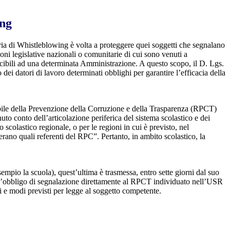
ing
ia di Whistleblowing è volta a proteggere quei soggetti che segnalano
ioni legislative nazionali o comunitarie di cui sono venuti a
ibili ad una determinata Amministrazione. A questo scopo, il D. Lgs.
dei datori di lavoro determinati obblighi per garantire l’efficacia della
sabile della Prevenzione della Corruzione e della Trasparenza (RPCT)
to conto dell’articolazione periferica del sistema scolastico e dei
o scolastico regionale, o per le regioni in cui è previsto, nel
perano quali referenti del RPC”. Pertanto, in ambito scolastico, la
mpio la scuola), quest’ultima è trasmessa, entro sette giorni dal suo
o l’obbligo di segnalazione direttamente al RPCT individuato nell’USR
pi e modi previsti per legge al soggetto competente.