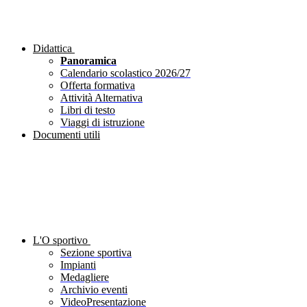
Didattica
Panoramica
Calendario scolastico 2026/27
Offerta formativa
Attività Alternativa
Libri di testo
Viaggi di istruzione
Documenti utili
L'O sportivo
Sezione sportiva
Impianti
Medagliere
Archivio eventi
VideoPresentazione