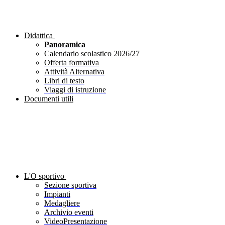
Didattica
Panoramica
Calendario scolastico 2026/27
Offerta formativa
Attività Alternativa
Libri di testo
Viaggi di istruzione
Documenti utili
L'O sportivo
Sezione sportiva
Impianti
Medagliere
Archivio eventi
VideoPresentazione