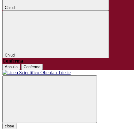
Chiudi
Chiudi
Conferma
Annulla
Conferma
close