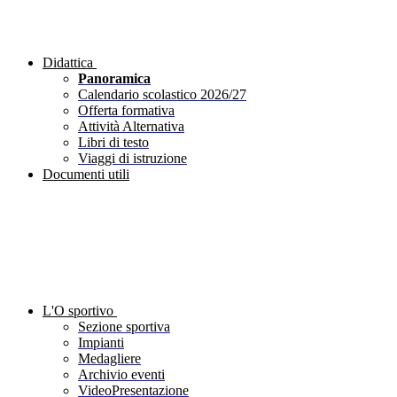
Didattica
Panoramica
Calendario scolastico 2026/27
Offerta formativa
Attività Alternativa
Libri di testo
Viaggi di istruzione
Documenti utili
L'O sportivo
Sezione sportiva
Impianti
Medagliere
Archivio eventi
VideoPresentazione