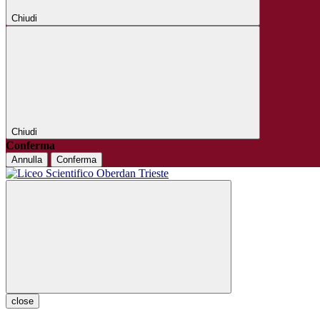
Chiudi
Chiudi
Conferma
Annulla
Conferma
close