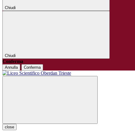
Chiudi
Chiudi
Conferma
Annulla
Conferma
close