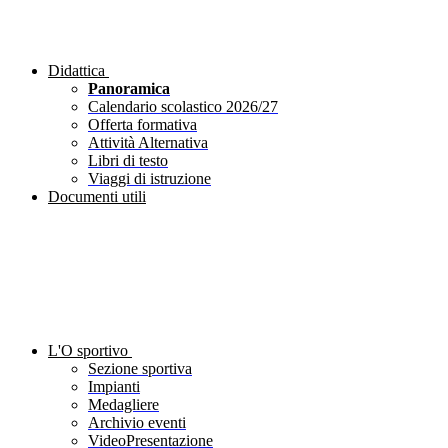
Didattica
Panoramica
Calendario scolastico 2026/27
Offerta formativa
Attività Alternativa
Libri di testo
Viaggi di istruzione
Documenti utili
L'O sportivo
Sezione sportiva
Impianti
Medagliere
Archivio eventi
VideoPresentazione