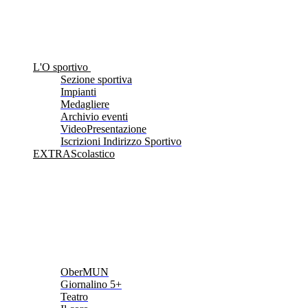
L'O sportivo
Sezione sportiva
Impianti
Medagliere
Archivio eventi
VideoPresentazione
Iscrizioni Indirizzo Sportivo
EXTRAScolastico
OberMUN
Giornalino 5+
Teatro