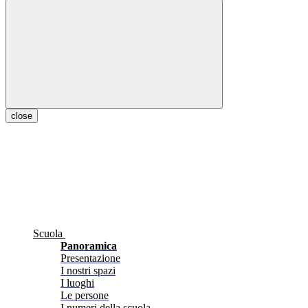
close
Scuola
Panoramica
Presentazione
I nostri spazi
I luoghi
Le persone
I numeri della scuola