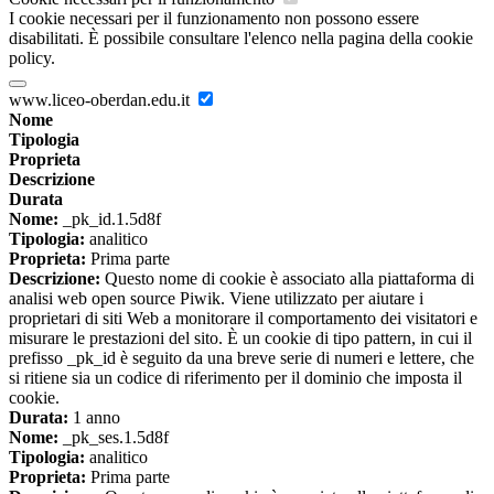
I cookie necessari per il funzionamento non possono essere
disabilitati. È possibile consultare l'elenco nella pagina della cookie
policy.
www.liceo-oberdan.edu.it
Nome
Tipologia
Proprieta
Descrizione
Durata
Nome:
_pk_id.1.5d8f
Tipologia:
analitico
Proprieta:
Prima parte
Descrizione:
Questo nome di cookie è associato alla piattaforma di
analisi web open source Piwik. Viene utilizzato per aiutare i
proprietari di siti Web a monitorare il comportamento dei visitatori e
misurare le prestazioni del sito. È un cookie di tipo pattern, in cui il
prefisso _pk_id è seguito da una breve serie di numeri e lettere, che
si ritiene sia un codice di riferimento per il dominio che imposta il
cookie.
Durata:
1 anno
Nome:
_pk_ses.1.5d8f
Tipologia:
analitico
Proprieta:
Prima parte