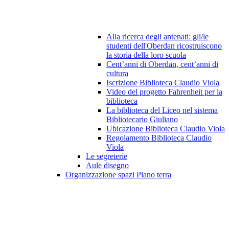
Alla ricerca degli antenati: gli/le
studenti dell'Oberdan ricostruiscono
la storia della loro scuola
Cent’anni di Oberdan, cent’anni di
cultura
Iscrizione Biblioteca Claudio Viola
Video del progetto Fahrenheit per la
biblioteca
La biblioteca del Liceo nel sistema
Bibliotecario Giuliano
Ubicazione Biblioteca Claudio Viola
Regolamento Biblioteca Claudio
Viola
Le segreterie
Aule disegno
Organizzazione spazi Piano terra