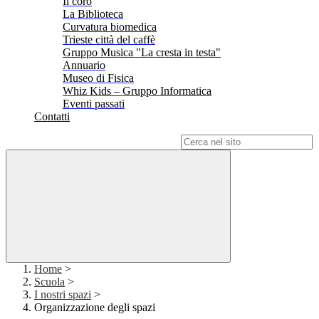
Il coro
La Biblioteca
Curvatura biomedica
Trieste città del caffè
Gruppo Musica "La cresta in testa"
Annuario
Museo di Fisica
Whiz Kids – Gruppo Informatica
Eventi passati
Contatti
Campo di ricerca per le pagine del sito
Home
>
Scuola
>
I nostri spazi
>
Organizzazione degli spazi