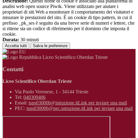
Descrizione:
Questo nome di cookie è associato alla piattaforma di
analisi web open source Piwik. Viene utilizzato per aiutare i
proprietari di siti Web a monitorare il comportamento dei visitatori e
misurare le prestazioni del sito. È un cookie di tipo pattern, in cui il
prefisso _pk_ses è seguito da una breve serie di numeri e lettere, che
si ritiene sia un codice di riferimento per il dominio che imposta il
cookie.
Durata:
30 minuti
Accetta tutti
Salva le preferenze
Liceo Scientifico Oberdan Trieste
Contatti
Liceo Scientifico Oberdan Trieste
Via Paolo Veronese, 1 - 34144 Trieste
Tel:
040309406
Email:
tsps03000b@istruzione.it
Link per inviare una mail
PEC:
tsps03000b@pec.istruzione.it
Link per inviare una mail