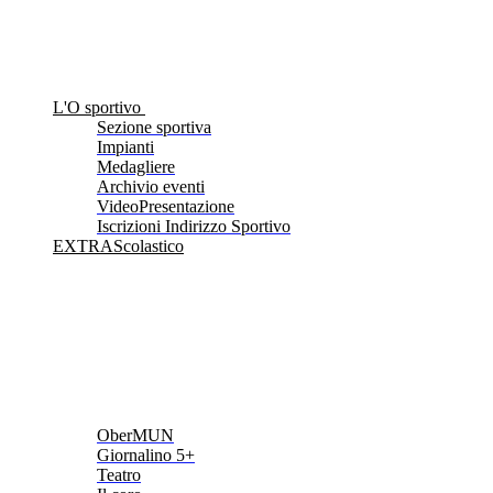
L'O sportivo
Sezione sportiva
Impianti
Medagliere
Archivio eventi
VideoPresentazione
Iscrizioni Indirizzo Sportivo
EXTRAScolastico
OberMUN
Giornalino 5+
Teatro