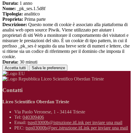
Durata:
1 anno
Nome:
_pk_ses.1.5d8f
Tipologia:
analitico
Proprieta:
Prima parte
Descrizione:
Questo nome di cookie è associato alla piattaforma di
analisi web open source Piwik. Viene utilizzato per aiutare i
proprietari di siti Web a monitorare il comportamento dei visitatori e
misurare le prestazioni del sito. È un cookie di tipo pattern, in cui il
prefisso _pk_ses è seguito da una breve serie di numeri e lettere, che
si ritiene sia un codice di riferimento per il dominio che imposta il
cookie.
Durata:
30 minuti
Accetta tutti
Salva le preferenze
Liceo Scientifico Oberdan Trieste
Contatti
Liceo Scientifico Oberdan Trieste
Via Paolo Veronese, 1 - 34144 Trieste
Tel:
040309406
Email:
tsps03000b@istruzione.it
Link per inviare una mail
PEC:
tsps03000b@pec.istruzione.it
Link per inviare una mail