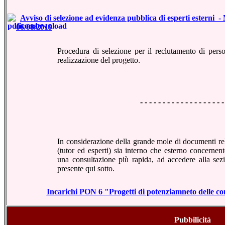
Avviso di selezione ad evidenza pubblica di esperti esterni -
06/08/2019
Procedura di selezione per il reclutamento di pers
realizzazione del progetto
.
- - - - - - - - - - - - - - - - - - -
In considerazione della grande mole di documenti rela
(tutor ed esperti) sia interno che esterno concernente
una consultazione più rapida, ad accedere alla sez
presente qui sotto.
Incarichi PON 6 "Progetti di potenziamneto delle co
Pubbilicità