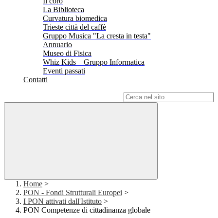
Il coro
La Biblioteca
Curvatura biomedica
Trieste città del caffè
Gruppo Musica "La cresta in testa"
Annuario
Museo di Fisica
Whiz Kids – Gruppo Informatica
Eventi passati
Contatti
Campo di ricerca per le pagine del sito
Home
>
PON - Fondi Strutturali Europei
>
I PON attivati dall'Istituto
>
PON Competenze di cittadinanza globale