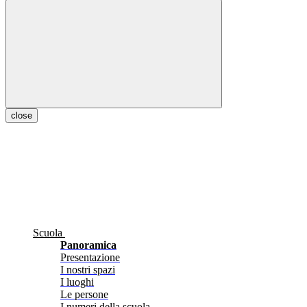
close
Scuola
Panoramica
Presentazione
I nostri spazi
I luoghi
Le persone
I numeri della scuola