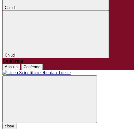
Chiudi
Chiudi
Conferma
Annulla
Conferma
close