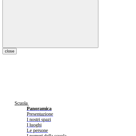
close
Scuola
Panoramica
Presentazione
I nostri spazi
I luoghi
Le persone
I numeri della scuola