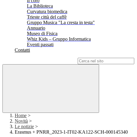
Il coro
La Biblioteca
Curvatura biomedica
Trieste città del caffè
Gruppo Musica "La cresta in testa"
Annuario
Museo di Fisica
Whiz Kids – Gruppo Informatica
Eventi passati
Contatti
Campo di ricerca per le pagine del sito
Home
>
Novità
>
Le notizie
>
Erasmus + PNRR_2023-1-IT02-KA122-SCH-000145340