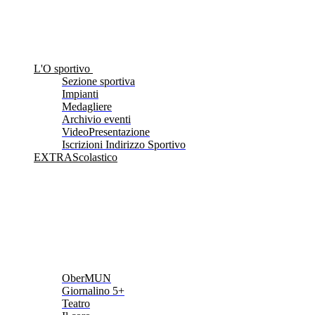
L'O sportivo
Sezione sportiva
Impianti
Medagliere
Archivio eventi
VideoPresentazione
Iscrizioni Indirizzo Sportivo
EXTRAScolastico
OberMUN
Giornalino 5+
Teatro