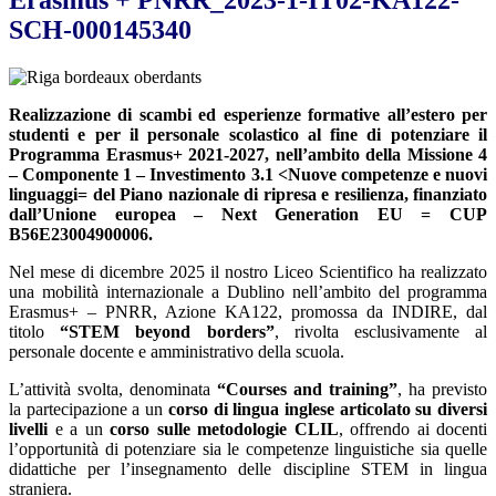
Erasmus + PNRR_2023-1-IT02-KA122-
SCH-000145340
Realizzazione di scambi ed esperienze formative all’estero per
studenti e per il personale scolastico al fine di potenziare il
Programma Erasmus+ 2021-2027, nell’ambito della Missione 4
–
Componente 1 – Investimento 3.1 <Nuove competenze e nuovi
linguaggi= del Piano nazionale di ripresa e resilienza, finanziato
dall’Unione europea – Next Generation EU = CUP
B56E23004900006.
Nel mese di dicembre 2025 il nostro Liceo Scientifico ha realizzato
una mobilità internazionale a Dublino nell’ambito del programma
Erasmus+ – PNRR, Azione KA122, promossa da INDIRE, dal
titolo
“STEM beyond borders”
, rivolta esclusivamente al
personale docente e amministrativo della scuola.
L’attività svolta, denominata
“Courses and training”
, ha previsto
la partecipazione a un
corso di lingua inglese articolato su diversi
livelli
e a un
corso sulle metodologie CLIL
, offrendo ai docenti
l’opportunità di potenziare sia le competenze linguistiche sia quelle
didattiche per l’insegnamento delle discipline STEM in lingua
straniera.