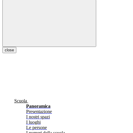
close
Scuola
Panoramica
Presentazione
I nostri spazi
I luoghi
Le persone
I numeri della scuola