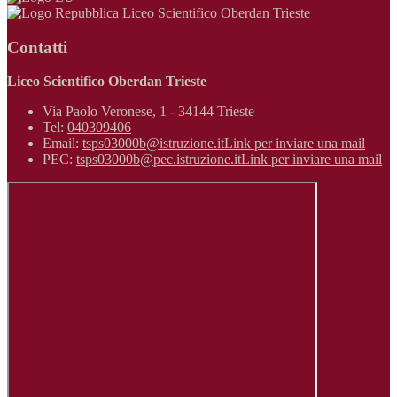
Liceo Scientifico Oberdan Trieste
Contatti
Liceo Scientifico Oberdan Trieste
Via Paolo Veronese, 1 - 34144 Trieste
Tel:
040309406
Email:
tsps03000b@istruzione.it
Link per inviare una mail
PEC:
tsps03000b@pec.istruzione.it
Link per inviare una mail