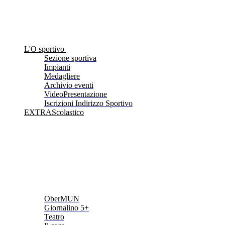
L'O sportivo
Sezione sportiva
Impianti
Medagliere
Archivio eventi
VideoPresentazione
Iscrizioni Indirizzo Sportivo
EXTRAScolastico
OberMUN
Giornalino 5+
Teatro