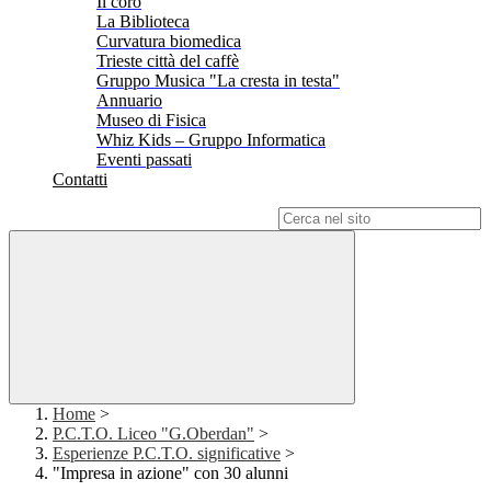
Il coro
La Biblioteca
Curvatura biomedica
Trieste città del caffè
Gruppo Musica "La cresta in testa"
Annuario
Museo di Fisica
Whiz Kids – Gruppo Informatica
Eventi passati
Contatti
Campo di ricerca per le pagine del sito
Home
>
P.C.T.O. Liceo "G.Oberdan"
>
Esperienze P.C.T.O. significative
>
"Impresa in azione" con 30 alunni