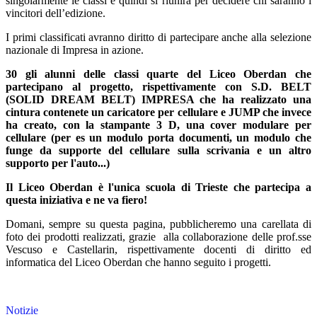
singolarmente le classi e quindi si riunirà per decidere chi saranno i
vincitori dell’edizione.
I primi classificati avranno diritto di partecipare anche alla selezione
nazionale di Impresa in azione.
30 gli alunni delle classi quarte del Liceo Oberdan che
partecipano al progetto, rispettivamente con S.D. BELT
(SOLID DREAM BELT) IMPRESA che ha realizzato una
cintura contenete un caricatore per cellulare e
JUMP che invece
ha creato, con la stampante 3 D, una cover modulare per
cellulare (per es un modulo porta documenti, un modulo che
funge da supporte del cellulare sulla scrivania e un altro
supporto per l'auto...)
Il Liceo Oberdan è l'unica scuola di Trieste che partecipa a
questa iniziativa e ne va fiero!
Domani, sempre su questa pagina, pubblicheremo una carellata di
foto dei prodotti realizzati, grazie alla collaborazione delle prof.sse
Vescuso e Castellarin, rispettivamente docenti di diritto ed
informatica del Liceo Oberdan che hanno seguito i progetti.
Notizie