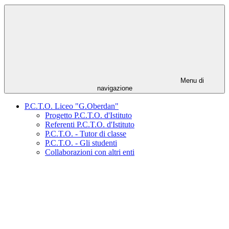
Menu di
navigazione
P.C.T.O. Liceo "G.Oberdan"
Progetto P.C.T.O. d'Istituto
Referenti P.C.T.O. d'Istituto
P.C.T.O. - Tutor di classe
P.C.T.O. - Gli studenti
Collaborazioni con altri enti