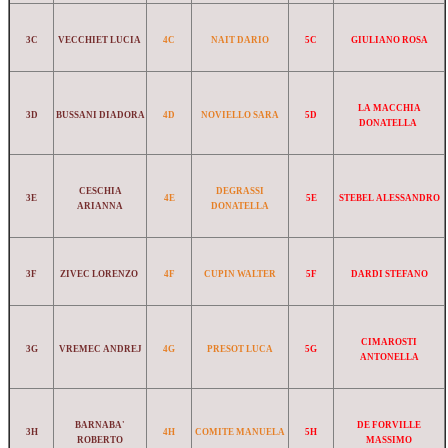
3C
VECCHIET LUCIA
4C
NAIT DARIO
5C
GIULIANO ROSA
LA MACCHIA
3D
BUSSANI DIADORA
4D
NOVIELLO SARA
5D
DONATELLA
CESCHIA
DEGRASSI
3E
4E
5E
STEBEL ALESSANDRO
ARIANNA
DONATELLA
3F
ZIVEC LORENZO
4F
CUPIN WALTER
5F
DARDI STEFANO
CIMAROSTI
3G
VREMEC ANDREJ
4G
PRESOT LUCA
5G
ANTONELLA
BARNABA'
DE FORVILLE
3H
4H
COMITE MANUELA
5H
ROBERTO
MASSIMO