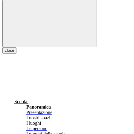
close
Scuola
Panoramica
Presentazione
I nostri spazi
I luoghi
Le persone
I numeri della scuola