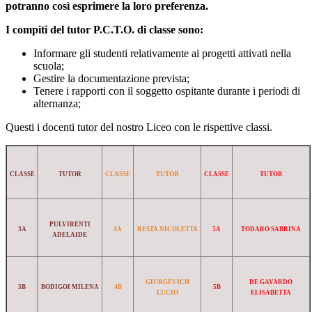
potranno così esprimere la loro preferenza.
I compiti del tutor P.C.T.O. di classe sono:
Informare gli studenti relativamente ai progetti attivati nella
scuola;
Gestire la documentazione prevista;
Tenere i rapporti con il soggetto ospitante durante i periodi di
alternanza;
Questi i docenti tutor del nostro Liceo con le rispettive classi.
CLAS
SE
TUTOR
CLASSE
TUTOR
CLASSE
TUTOR
PULVIRENTI
3A
4A
RESTA NICOLETTA
5A
TODARO SABRINA
ADELAIDE
GIURGEVICH
DE GAVARDO
3B
BODIGOI MILENA
4B
5B
LUCIO
ELISABETTA