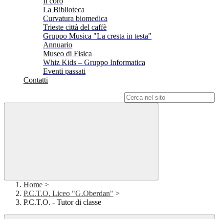
Il coro
La Biblioteca
Curvatura biomedica
Trieste città del caffè
Gruppo Musica "La cresta in testa"
Annuario
Museo di Fisica
Whiz Kids – Gruppo Informatica
Eventi passati
Contatti
Campo di ricerca per le pagine del sito
Home
>
P.C.T.O. Liceo "G.Oberdan"
>
P.C.T.O. - Tutor di classe