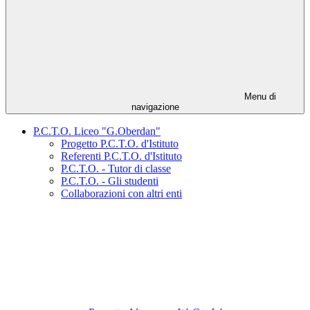
Menu di
navigazione
P.C.T.O. Liceo "G.Oberdan"
Progetto P.C.T.O. d'Istituto
Referenti P.C.T.O. d'Istituto
P.C.T.O. - Tutor di classe
P.C.T.O. - Gli studenti
Collaborazioni con altri enti