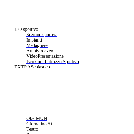
L'O sportivo
Sezione sportiva
Impianti
Medagliere
Archivio eventi
VideoPresentazione
Iscrizioni Indirizzo Sportivo
EXTRAScolastico
OberMUN
Giornalino 5+
Teatro