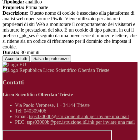
Tipologia:
analitico
Proprieta:
Prima parte
Descrizione:
Questo nome di cookie è associato alla piattaforma di
analisi web open source Piwik. Viene utilizzato per aiutare i
proprietari di siti Web a monitorare il comportamento dei visitatori e
misurare le prestazioni del sito. È un cookie di tipo pattern, in cui il
prefisso _pk_ses è seguito da una breve serie di numeri e lettere, che
si ritiene sia un codice di riferimento per il dominio che imposta il
cookie.
Durata:
30 minuti
Accetta tutti
Salva le preferenze
Liceo Scientifico Oberdan Trieste
Contatti
Liceo Scientifico Oberdan Trieste
Via Paolo Veronese, 1 - 34144 Trieste
Tel:
040309406
Email:
tsps03000b@istruzione.it
Link per inviare una mail
PEC:
tsps03000b@pec.istruzione.it
Link per inviare una mail