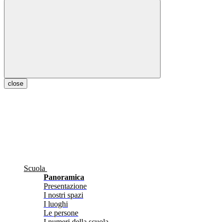
close
Scuola
Panoramica
Presentazione
I nostri spazi
I luoghi
Le persone
I numeri della scuola