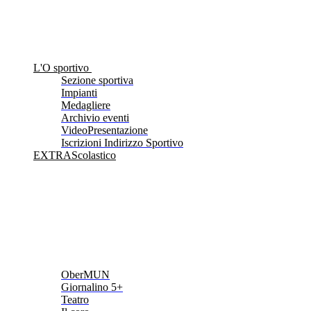
L'O sportivo
Sezione sportiva
Impianti
Medagliere
Archivio eventi
VideoPresentazione
Iscrizioni Indirizzo Sportivo
EXTRAScolastico
OberMUN
Giornalino 5+
Teatro