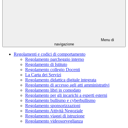
Menu di
navigazione
Regolamenti e codici di comportamento
Regolamento parcheggio interno
Regolamento di Istituto
Regolamento collegio Docenti
La Carta dei Servizi
Regolamento didattica digitale integrata
Regolamento di accesso agli atti amministrativi
Regolamento libri in comodato
Regolamento per gli incarichi a esperti esterni
Regolamento bullismo e cyberbullismo
Regolamento sponsorizzazioni
Regolamento Attività Negoziale
Regolamento viaggi di istruzione
Regolamento videosorveglianza