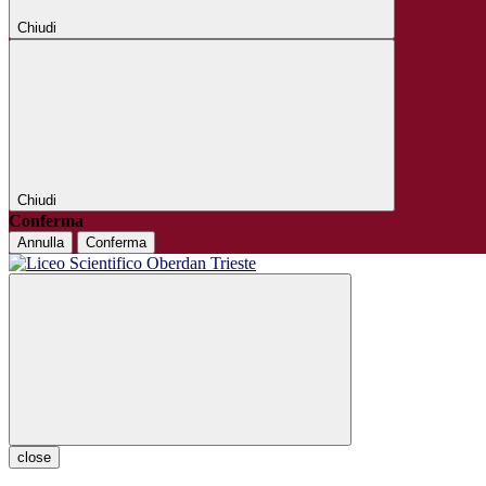
Chiudi
Chiudi
Conferma
Annulla
Conferma
close