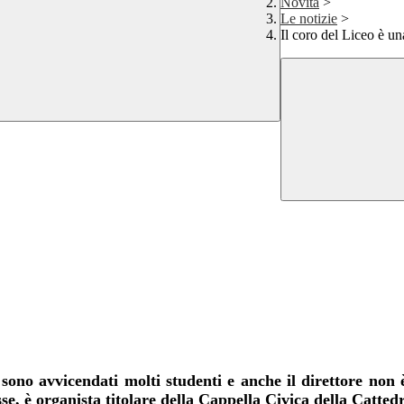
Novità
>
Le notizie
>
Il coro del Liceo è un
sono avvicendati molti studenti e anche il direttore non è
e, è organista titolare della Cappella Civica della Cattedr