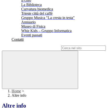
Il coro
La Biblioteca
Curvatura biomedica
Trieste città del caffè
Gruppo Musica "La cresta in testa"
Annuario
Museo di Fisica
Whiz Kids – Gruppo Informatica
Eventi passati
Contatti
Campo di ricerca per le pagine del sito
Home
>
Altre info
Altre info