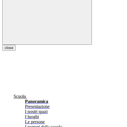
close
Scuola
Panoramica
Presentazione
I nostri spazi
I luoghi
Le persone
I numeri della scuola