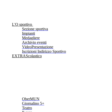
L'O sportivo
Sezione sportiva
Impianti
Medagliere
Archivio eventi
VideoPresentazione
Iscrizioni Indirizzo Sportivo
EXTRAScolastico
OberMUN
Giornalino 5+
Teatro