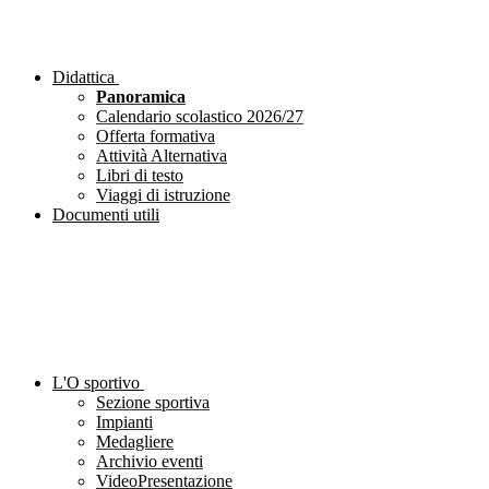
Didattica
Panoramica
Calendario scolastico 2026/27
Offerta formativa
Attività Alternativa
Libri di testo
Viaggi di istruzione
Documenti utili
L'O sportivo
Sezione sportiva
Impianti
Medagliere
Archivio eventi
VideoPresentazione