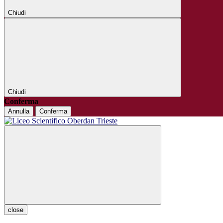
Chiudi
Chiudi
Conferma
Annulla
Conferma
close