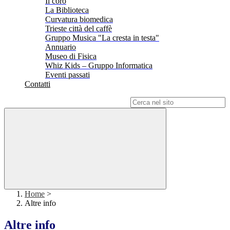
Il coro
La Biblioteca
Curvatura biomedica
Trieste città del caffè
Gruppo Musica "La cresta in testa"
Annuario
Museo di Fisica
Whiz Kids – Gruppo Informatica
Eventi passati
Contatti
Campo di ricerca per le pagine del sito
Home
>
Altre info
Altre info