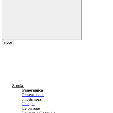
close
Scuola
Panoramica
Presentazione
I nostri spazi
I luoghi
Le persone
I numeri della scuola