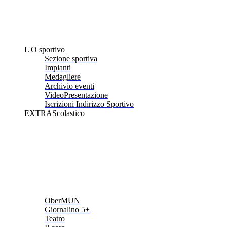
L'O sportivo
Sezione sportiva
Impianti
Medagliere
Archivio eventi
VideoPresentazione
Iscrizioni Indirizzo Sportivo
EXTRAScolastico
OberMUN
Giornalino 5+
Teatro