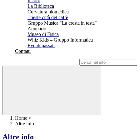
Il coro
La Biblioteca
Curvatura biomedica
Trieste città del caffè
Gruppo Musica "La cresta in testa"
Annuario
Museo di Fisica
Whiz Kids – Gruppo Informatica
Eventi passati
Contatti
Campo di ricerca per le pagine del sito
Home
>
Altre info
Altre info