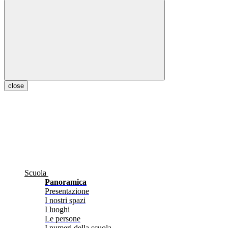
close
Scuola
Panoramica
Presentazione
I nostri spazi
I luoghi
Le persone
I numeri della scuola