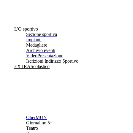
L'O sportivo
Sezione sportiva
Impianti
Medagliere
Archivio eventi
VideoPresentazione
Iscrizioni Indirizzo Sportivo
EXTRAScolastico
OberMUN
Giornalino 5+
Teatro