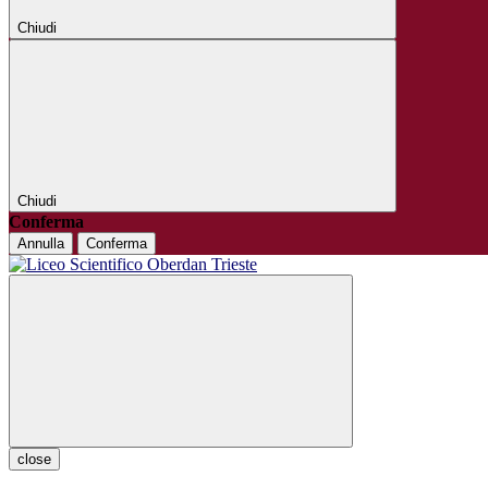
Chiudi
Chiudi
Conferma
Annulla
Conferma
close