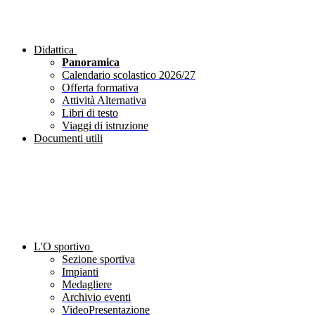
Didattica
Panoramica
Calendario scolastico 2026/27
Offerta formativa
Attività Alternativa
Libri di testo
Viaggi di istruzione
Documenti utili
L'O sportivo
Sezione sportiva
Impianti
Medagliere
Archivio eventi
VideoPresentazione