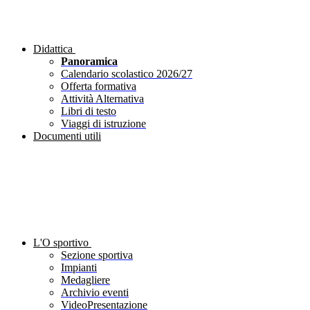
Didattica
Panoramica
Calendario scolastico 2026/27
Offerta formativa
Attività Alternativa
Libri di testo
Viaggi di istruzione
Documenti utili
L'O sportivo
Sezione sportiva
Impianti
Medagliere
Archivio eventi
VideoPresentazione