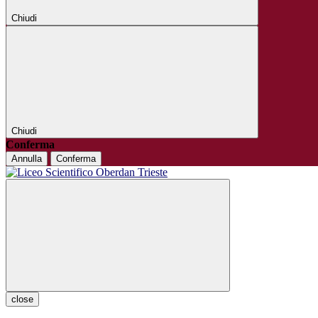
Chiudi
Chiudi
Conferma
Annulla
Conferma
close