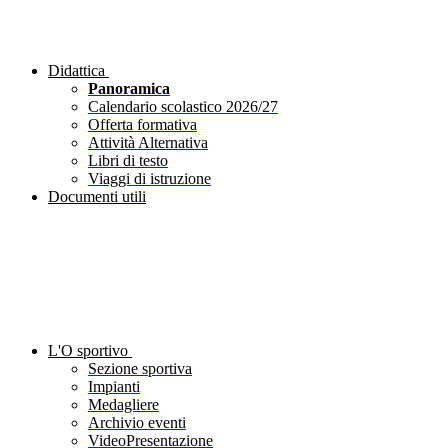
Didattica
Panoramica
Calendario scolastico 2026/27
Offerta formativa
Attività Alternativa
Libri di testo
Viaggi di istruzione
Documenti utili
L'O sportivo
Sezione sportiva
Impianti
Medagliere
Archivio eventi
VideoPresentazione