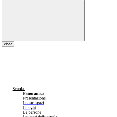
close
Scuola
Panoramica
Presentazione
I nostri spazi
I luoghi
Le persone
I numeri della scuola