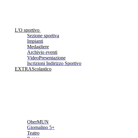
L'O sportivo
Sezione sportiva
Impianti
Medagliere
Archivio eventi
VideoPresentazione
Iscrizioni Indirizzo Sportivo
EXTRAScolastico
OberMUN
Giornalino 5+
Teatro