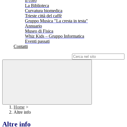
Il coro
La Biblioteca
Curvatura biomedica
Trieste città del caffè
Gruppo Musica "La cresta in testa"
Annuario
Museo di Fisica
Whiz Kids – Gruppo Informatica
Eventi passati
Contatti
Campo di ricerca per le pagine del sito
Home
>
Altre info
Altre info