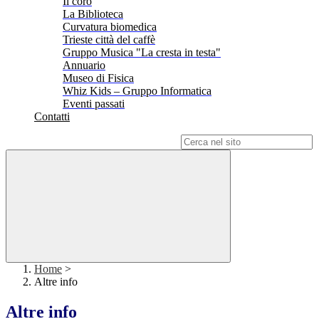
Il coro
La Biblioteca
Curvatura biomedica
Trieste città del caffè
Gruppo Musica "La cresta in testa"
Annuario
Museo di Fisica
Whiz Kids – Gruppo Informatica
Eventi passati
Contatti
Campo di ricerca per le pagine del sito
Home
>
Altre info
Altre info