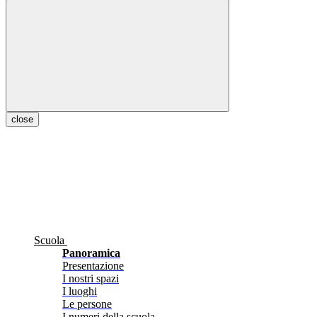
close
Scuola
Panoramica
Presentazione
I nostri spazi
I luoghi
Le persone
I numeri della scuola