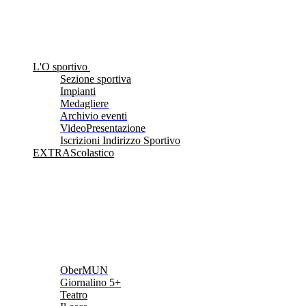
L'O sportivo
Sezione sportiva
Impianti
Medagliere
Archivio eventi
VideoPresentazione
Iscrizioni Indirizzo Sportivo
EXTRAScolastico
OberMUN
Giornalino 5+
Teatro