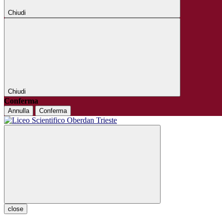
Chiudi
Chiudi
Conferma
Annulla
Conferma
close