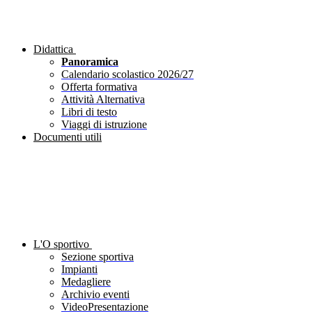
Didattica
Panoramica
Calendario scolastico 2026/27
Offerta formativa
Attività Alternativa
Libri di testo
Viaggi di istruzione
Documenti utili
L'O sportivo
Sezione sportiva
Impianti
Medagliere
Archivio eventi
VideoPresentazione