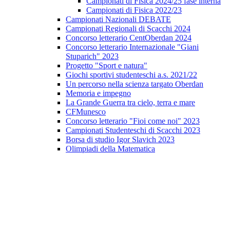
Campionati di Fisica 2024/25 fase interna
Campionati di Fisica 2022/23
Campionati Nazionali DEBATE
Campionati Regionali di Scacchi 2024
Concorso letterario CentOberdan 2024
Concorso letterario Internazionale "Giani
Stuparich" 2023
Progetto "Sport e natura"
Giochi sportivi studenteschi a.s. 2021/22
Un percorso nella scienza targato Oberdan
Memoria e impegno
La Grande Guerra tra cielo, terra e mare
CFMunesco
Concorso letterario "Fioi come noi" 2023
Campionati Studenteschi di Scacchi 2023
Borsa di studio Igor Slavich 2023
Olimpiadi della Matematica