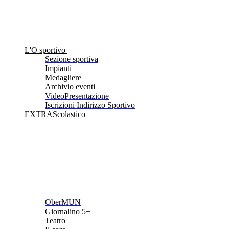
L'O sportivo
Sezione sportiva
Impianti
Medagliere
Archivio eventi
VideoPresentazione
Iscrizioni Indirizzo Sportivo
EXTRAScolastico
OberMUN
Giornalino 5+
Teatro