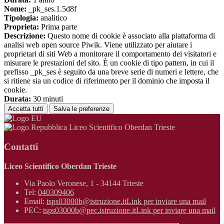
Nome:
_pk_ses.1.5d8f
Tipologia:
analitico
Proprieta:
Prima parte
Descrizione:
Questo nome di cookie è associato alla piattaforma di
analisi web open source Piwik. Viene utilizzato per aiutare i
proprietari di siti Web a monitorare il comportamento dei visitatori e
misurare le prestazioni del sito. È un cookie di tipo pattern, in cui il
prefisso _pk_ses è seguito da una breve serie di numeri e lettere, che
si ritiene sia un codice di riferimento per il dominio che imposta il
cookie.
Durata:
30 minuti
Accetta tutti
Salva le preferenze
Liceo Scientifico Oberdan Trieste
Contatti
Liceo Scientifico Oberdan Trieste
Via Paolo Veronese, 1 - 34144 Trieste
Tel:
040309406
Email:
tsps03000b@istruzione.it
Link per inviare una mail
PEC:
tsps03000b@pec.istruzione.it
Link per inviare una mail