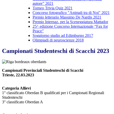
autore” 2021
Torneo Trivia Quiz 2021
Concorso fotografico "Animali tra di Noi" 2021
Premio letterario Massimo De Nardis 2021
Premio Internaz. per la Sceneggiatura Mattador
25^ edizione Concorso Internazionale “Fax for
Peace”
Soggiorno studio ad Edimburgo 2017
Olimpiadi di neuroscienze 2018
Campionati Studenteschi di Scacchi 2023
Campionati Provinciali Studenteschi di Scacchi
Trieste, 22.03.2023
Categoria Allievi
1° classificato Oberdan B qualificati per i Campionati Regionali
Studenteschi
3° classificato Oberdan A