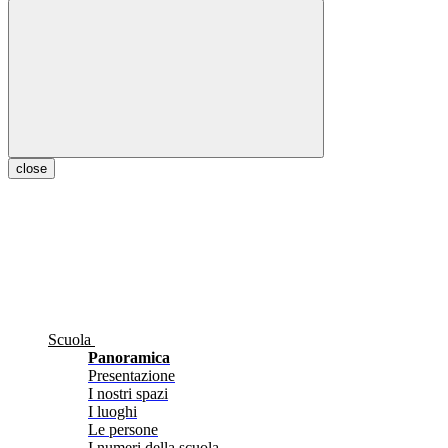
close
Scuola
Panoramica
Presentazione
I nostri spazi
I luoghi
Le persone
I numeri della scuola