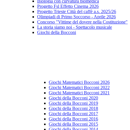
Biologia con curvatura biomedica
Progetto Fsl Effetto Cinema 2026
Progetto Trieste Città del caffè a.s. 2025/26
Olimpiadi di Primo Soccorso - Aprile 2026
Concorso "Vittime del dovere nella Costituzione"
La storia siamo noi - Spettacolo musicale
Giochi della Bocconi
Giochi Matematici Bocconi 2026
Giochi Matematici Bocconi 2022
Giochi Matematici Bocconi 2021
Giochi della Bocconi 2020
Giochi della Bocconi 2019
Giochi della Bocconi 2018
Giochi della Bocconi 2017
Giochi della Bocconi 2016
Giochi della Bocconi 2015
Giochi della Bocconi 2014