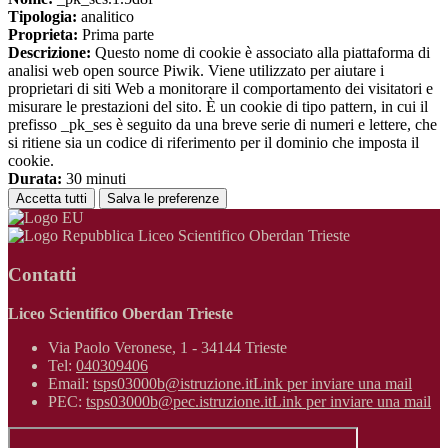
Tipologia:
analitico
Proprieta:
Prima parte
Descrizione:
Questo nome di cookie è associato alla piattaforma di
analisi web open source Piwik. Viene utilizzato per aiutare i
proprietari di siti Web a monitorare il comportamento dei visitatori e
misurare le prestazioni del sito. È un cookie di tipo pattern, in cui il
prefisso _pk_ses è seguito da una breve serie di numeri e lettere, che
si ritiene sia un codice di riferimento per il dominio che imposta il
cookie.
Durata:
30 minuti
Accetta tutti
Salva le preferenze
Liceo Scientifico Oberdan Trieste
Contatti
Liceo Scientifico Oberdan Trieste
Via Paolo Veronese, 1 - 34144 Trieste
Tel:
040309406
Email:
tsps03000b@istruzione.it
Link per inviare una mail
PEC:
tsps03000b@pec.istruzione.it
Link per inviare una mail