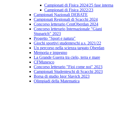
Campionati di Fisica 2024/25 fase interna
Campionati di Fisica 2022/23
Campionati Nazionali DEBATE
Campionati Regionali di Scacchi 2024
Concorso letterario CentOberdan 2024
Concorso letterario Internazionale "Giani
Stuparich" 2023
Progetto "Sport e natura"
Giochi sportivi studenteschi a.s. 2021/22
Un percorso nella scienza targato Oberdan
Memoria e impegno
La Grande Guerra tra cielo, terra e mare
CFMunesco
Concorso letterario "Fioi come noi" 2023
Campionati Studenteschi di Scacchi 2023
Borsa di studio Igor Slavich 2023
Olimpiadi della Matematica