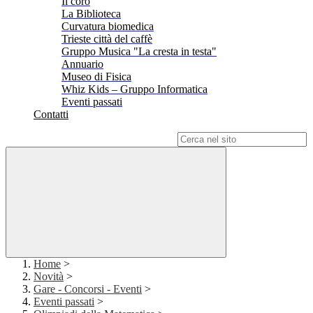
Il coro
La Biblioteca
Curvatura biomedica
Trieste città del caffè
Gruppo Musica "La cresta in testa"
Annuario
Museo di Fisica
Whiz Kids – Gruppo Informatica
Eventi passati
Contatti
Campo di ricerca per le pagine del sito
Home
>
Novità
>
Gare - Concorsi - Eventi
>
Eventi passati
>