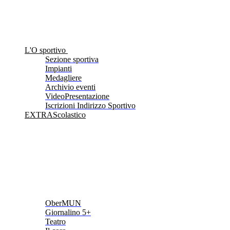
L'O sportivo
Sezione sportiva
Impianti
Medagliere
Archivio eventi
VideoPresentazione
Iscrizioni Indirizzo Sportivo
EXTRAScolastico
OberMUN
Giornalino 5+
Teatro