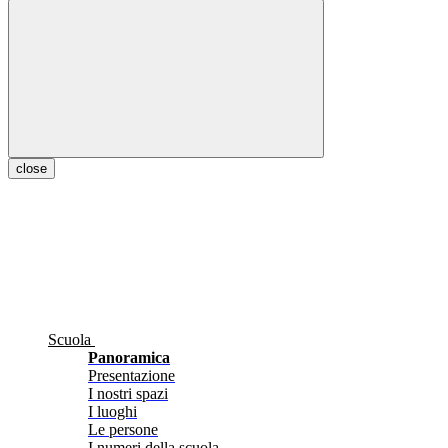
close
Scuola
Panoramica
Presentazione
I nostri spazi
I luoghi
Le persone
I numeri della scuola