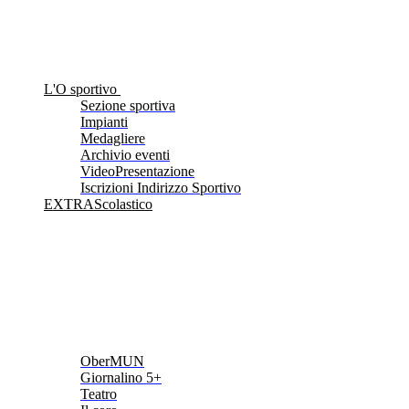
L'O sportivo
Sezione sportiva
Impianti
Medagliere
Archivio eventi
VideoPresentazione
Iscrizioni Indirizzo Sportivo
EXTRAScolastico
OberMUN
Giornalino 5+
Teatro