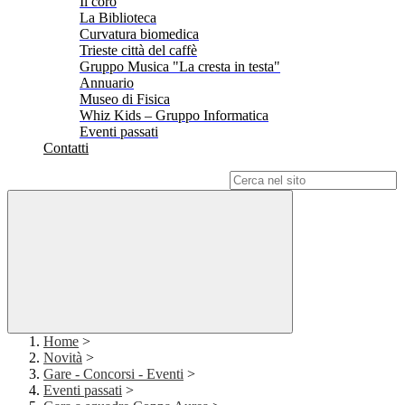
Il coro
La Biblioteca
Curvatura biomedica
Trieste città del caffè
Gruppo Musica "La cresta in testa"
Annuario
Museo di Fisica
Whiz Kids – Gruppo Informatica
Eventi passati
Contatti
Campo di ricerca per le pagine del sito
Home
>
Novità
>
Gare - Concorsi - Eventi
>
Eventi passati
>