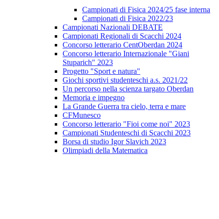
Campionati di Fisica 2024/25 fase interna
Campionati di Fisica 2022/23
Campionati Nazionali DEBATE
Campionati Regionali di Scacchi 2024
Concorso letterario CentOberdan 2024
Concorso letterario Internazionale "Giani
Stuparich" 2023
Progetto "Sport e natura"
Giochi sportivi studenteschi a.s. 2021/22
Un percorso nella scienza targato Oberdan
Memoria e impegno
La Grande Guerra tra cielo, terra e mare
CFMunesco
Concorso letterario "Fioi come noi" 2023
Campionati Studenteschi di Scacchi 2023
Borsa di studio Igor Slavich 2023
Olimpiadi della Matematica