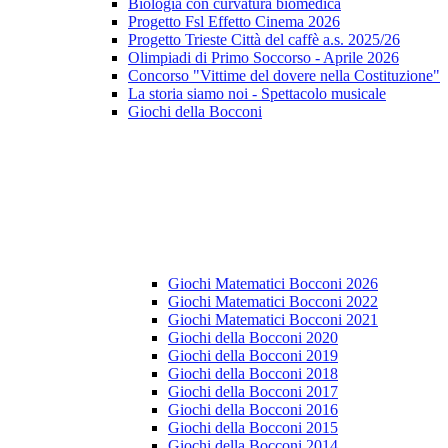
Biologia con curvatura biomedica
Progetto Fsl Effetto Cinema 2026
Progetto Trieste Città del caffè a.s. 2025/26
Olimpiadi di Primo Soccorso - Aprile 2026
Concorso "Vittime del dovere nella Costituzione"
La storia siamo noi - Spettacolo musicale
Giochi della Bocconi
Giochi Matematici Bocconi 2026
Giochi Matematici Bocconi 2022
Giochi Matematici Bocconi 2021
Giochi della Bocconi 2020
Giochi della Bocconi 2019
Giochi della Bocconi 2018
Giochi della Bocconi 2017
Giochi della Bocconi 2016
Giochi della Bocconi 2015
Giochi della Bocconi 2014