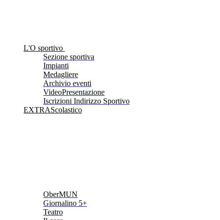
L'O sportivo
Sezione sportiva
Impianti
Medagliere
Archivio eventi
VideoPresentazione
Iscrizioni Indirizzo Sportivo
EXTRAScolastico
OberMUN
Giornalino 5+
Teatro