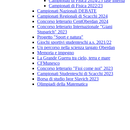
Campionati di Fisica 2024/25 fase interna
Campionati di Fisica 2022/23
Campionati Nazionali DEBATE
Campionati Regionali di Scacchi 2024
Concorso letterario CentOberdan 2024
Concorso letterario Internazionale "Giani
Stuparich" 2023
Progetto "Sport e natura"
Giochi sportivi studenteschi a.s. 2021/22
Un percorso nella scienza targato Oberdan
Memoria e impegno
La Grande Guerra tra cielo, terra e mare
CFMunesco
Concorso letterario "Fioi come noi" 2023
Campionati Studenteschi di Scacchi 2023
Borsa di studio Igor Slavich 2023
Olimpiadi della Matematica