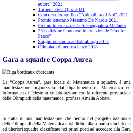
autore” 2021
Torneo Trivia Quiz 2021
Concorso fotografico "Animali tra di Noi" 2021
Premio letterario Massimo De Nardis 2021
Premio Internaz. per la Sceneggiatura Mattador
25^ edizione Concorso Internazionale “Fax for
Peace”
Soggiorno studio ad Edimburgo 2017
Olimpiadi di neuroscienze 2018
Gara a squadre Coppa Aurea
La “Coppa Aurea”, gara locale di Matematica a squadre, è una
manifestazione organizzata dal dipartimento di Matematica ed
Informatica di Trieste in collaborazione con la referente provinciale
delle Olimpiadi della matematica, prof.ssa Amalia Abbate.
Si tratta di una manifestazione che rientra nel progetto nazionale
delle Olimpiadi della Matematica e dà diritto alla squadra vincitrice e
ad ulteriori squadre classificate nei primi posti ad accedere alla Gara