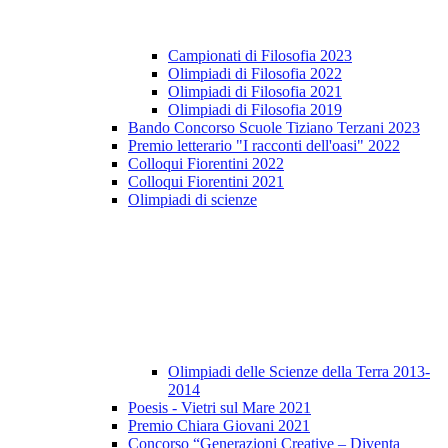
Campionati di Filosofia 2023
Olimpiadi di Filosofia 2022
Olimpiadi di Filosofia 2021
Olimpiadi di Filosofia 2019
Bando Concorso Scuole Tiziano Terzani 2023
Premio letterario "I racconti dell'oasi" 2022
Colloqui Fiorentini 2022
Colloqui Fiorentini 2021
Olimpiadi di scienze
Olimpiadi delle Scienze della Terra 2013-
2014
Poesis - Vietri sul Mare 2021
Premio Chiara Giovani 2021
Concorso “Generazioni Creative – Diventa