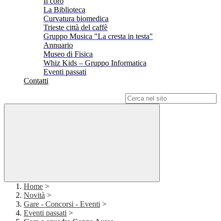
Il coro
La Biblioteca
Curvatura biomedica
Trieste città del caffè
Gruppo Musica "La cresta in testa"
Annuario
Museo di Fisica
Whiz Kids – Gruppo Informatica
Eventi passati
Contatti
Campo di ricerca per le pagine del sito
Home
>
Novità
>
Gare - Concorsi - Eventi
>
Eventi passati
>