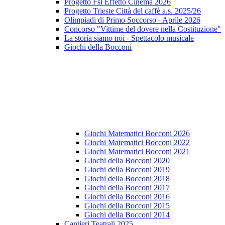
Progetto Fsl Effetto Cinema 2026
Progetto Trieste Città del caffè a.s. 2025/26
Olimpiadi di Primo Soccorso - Aprile 2026
Concorso "Vittime del dovere nella Costituzione"
La storia siamo noi - Spettacolo musicale
Giochi della Bocconi
Giochi Matematici Bocconi 2026
Giochi Matematici Bocconi 2022
Giochi Matematici Bocconi 2021
Giochi della Bocconi 2020
Giochi della Bocconi 2019
Giochi della Bocconi 2018
Giochi della Bocconi 2017
Giochi della Bocconi 2016
Giochi della Bocconi 2015
Giochi della Bocconi 2014
Cantieri Teatrali 2025