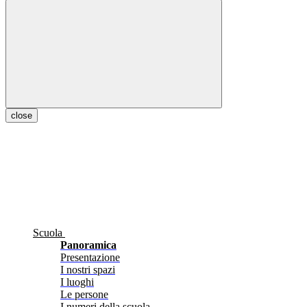
close
Scuola
Panoramica
Presentazione
I nostri spazi
I luoghi
Le persone
I numeri della scuola