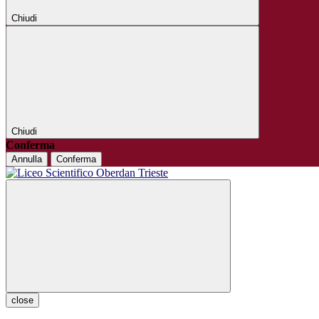
Chiudi
Chiudi
Conferma
Annulla
Conferma
close