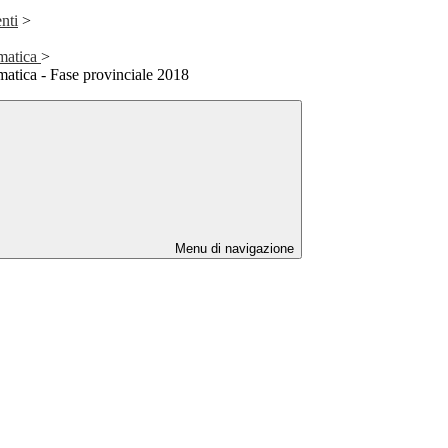
nti
>
matica
>
atica - Fase provinciale 2018
Menu di navigazione