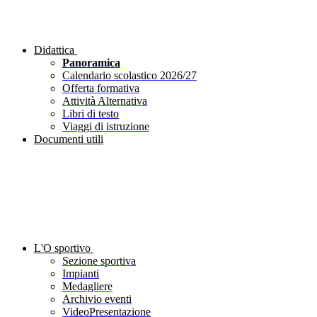
Didattica
Panoramica
Calendario scolastico 2026/27
Offerta formativa
Attività Alternativa
Libri di testo
Viaggi di istruzione
Documenti utili
L'O sportivo
Sezione sportiva
Impianti
Medagliere
Archivio eventi
VideoPresentazione